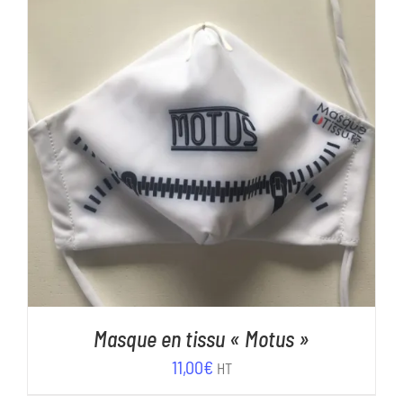
AJOUTER AU PANIER
/
DÉTAILS
Masque en tissu « Motus »
11,00
€
HT