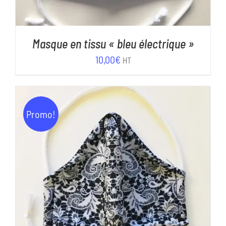
Masque en tissu « bleu électrique »
10,00
€
HT
Promo!
AJOUTER AU PANIER
/
DÉTAILS