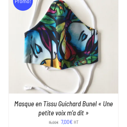
Promo!
15,00€.
7,00€.
AJOUTER AU PANIER
/
DÉTAILS
Masque en Tissu Guichard Bunel « Une
petite voix m’a dit »
Le
Le
7,00
€
HT
15,00
€