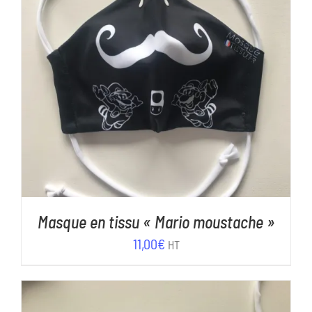
AJOUTER AU PANIER
/
DÉTAILS
Masque en tissu « Mario moustache »
11,00
€
HT