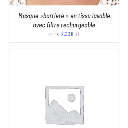
Masque »barrière » en tissu lavable
avec filtre rechargeable
Le
Le
2,00
€
HT
10,00
€
prix
prix
initial
actuel
était :
est :
10,00€.
2,00€.
AJOUTER AU PANIER
/
DÉTAILS