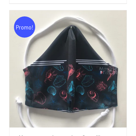
prix
prix
initial
actuel
était :
est :
Promo!
15,00€.
7,00€.
AJOUTER AU PANIER
/
DÉTAILS