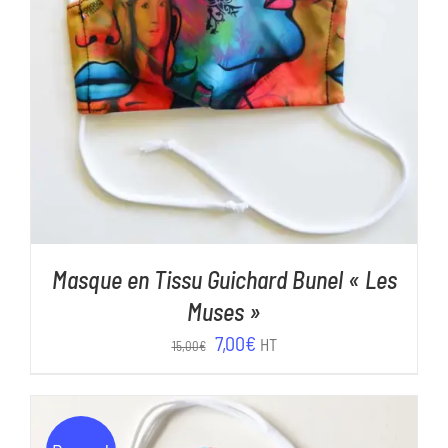
AJOUTER AU PANIER
/
DÉTAILS
Masque en Tissu Guichard Bunel « Les
Muses »
Le
Le
7,00
€
HT
15,00
€
prix
prix
initial
actuel
était :
est :