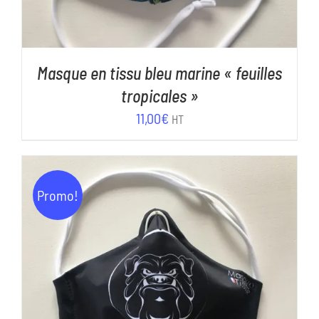
Masque en tissu bleu marine « feuilles
tropicales »
11,00
€
HT
Promo!
AJOUTER AU PANIER
/
DÉTAILS