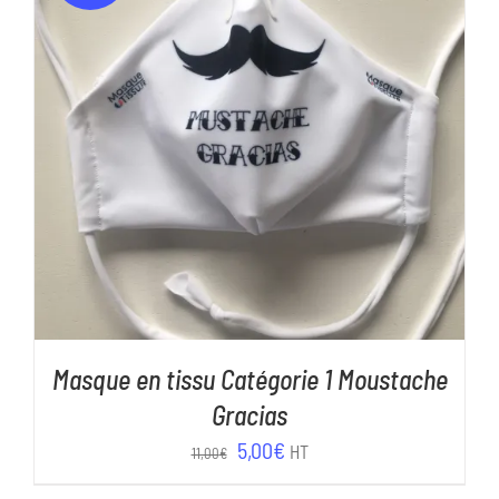
AJOUTER AU PANIER
/
DÉTAILS
Masque en tissu Catégorie 1 Moustache
Gracias
Le
Le
5,00
€
HT
11,00
€
prix
prix