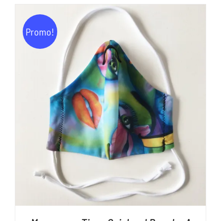
initial
actuel
était :
est :
Promo!
11,00€.
5,00€.
AJOUTER AU PANIER
/
DÉTAILS