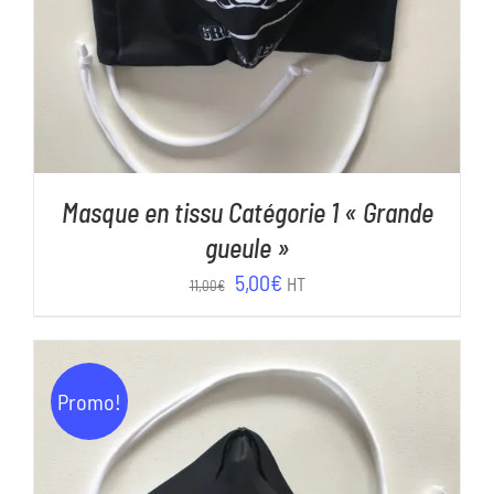
Masque en tissu Catégorie 1 « Grande
gueule »
Le
Le
5,00
€
HT
11,00
€
prix
prix
initial
actuel
était :
est :
Promo!
11,00€.
5,00€.