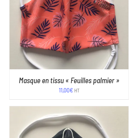
AJOUTER AU PANIER
/
DÉTAILS
Masque en tissu « Feuilles palmier »
11,00
€
HT