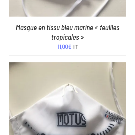
Masque en tissu bleu marine « feuilles
tropicales »
11,00
€
HT
AJOUTER AU PANIER
/
DÉTAILS