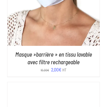
Masque »barrière » en tissu lavable
avec filtre rechargeable
Le
Le
2,00
€
HT
10,00
€
prix
prix
initial
actuel
était :
est :
10,00€.
2,00€.