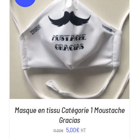
AJOUTER AU PANIER
/
DÉTAILS
Masque en tissu Catégorie 1 Moustache
Gracias
Le
Le
5,00
€
HT
11,00
€
prix
prix