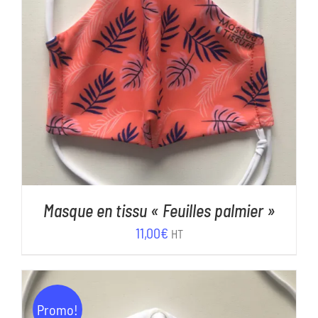
AJOUTER AU PANIER
/
DÉTAILS
Masque en tissu « Feuilles palmier »
11,00
€
HT
Promo!