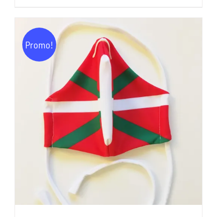
prix
prix
initial
actuel
était :
est :
Promo!
11,00€.
5,00€.
AJOUTER AU PANIER
/
DÉTAILS