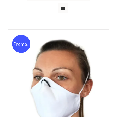
Promo!
AJOUTER AU PANIER
/
DÉTAILS