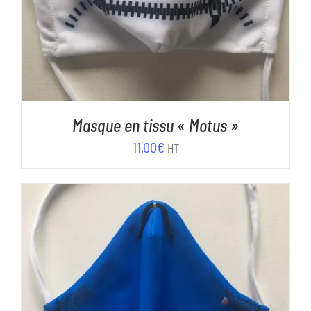
Masque en tissu « Motus »
11,00
€
HT