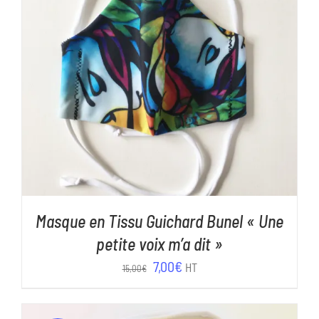
AJOUTER AU PANIER
/
DÉTAILS
Masque en Tissu Guichard Bunel « Une
petite voix m’a dit »
Le
Le
7,00
€
HT
15,00
€
prix
prix
initial
actuel