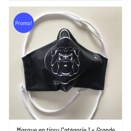
initial
actuel
était :
est :
Promo!
11,00€.
5,00€.
AJOUTER AU PANIER
/
DÉTAILS
Masque en tissu Catégorie 1 « Grande