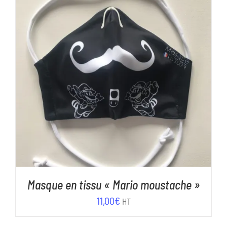
11,00€.
5,00€.
AJOUTER AU PANIER
/
DÉTAILS
Masque en tissu « Mario moustache »
11,00
€
HT