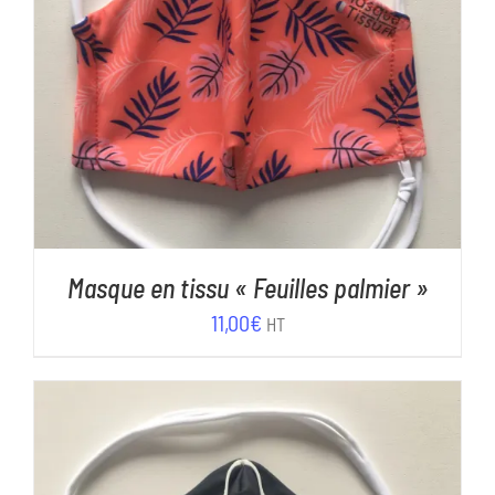
AJOUTER AU PANIER
/
DÉTAILS
Masque en tissu « Feuilles palmier »
11,00
€
HT