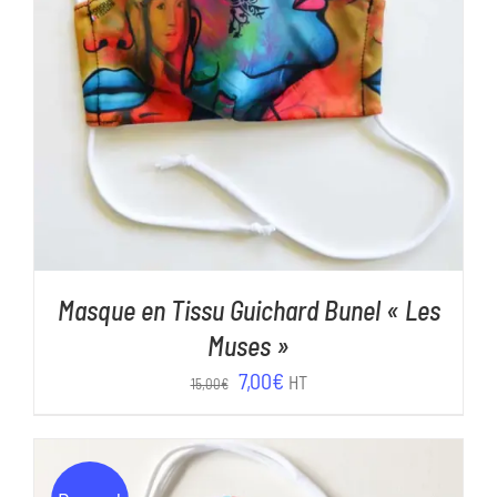
AJOUTER AU PANIER
/
DÉTAILS
Masque en Tissu Guichard Bunel « Les
Muses »
Le
Le
7,00
€
HT
15,00
€
prix
prix
initial
actuel
était :
est :