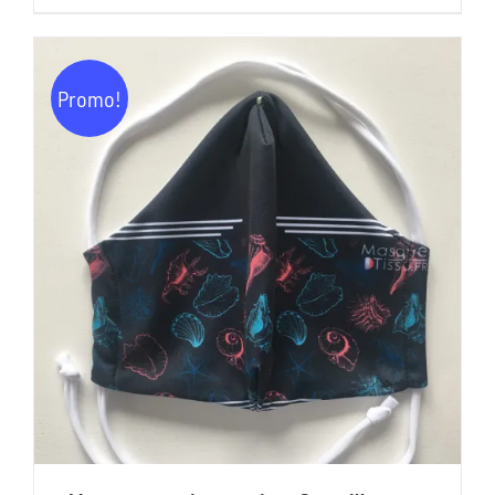
prix
prix
initial
actuel
était :
est :
Promo!
15,00€.
7,00€.
AJOUTER AU PANIER
/
DÉTAILS