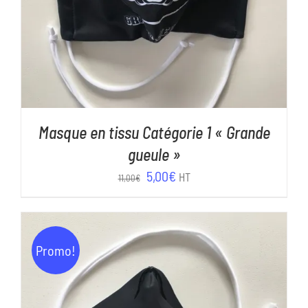
Masque en tissu Catégorie 1 « Grande
gueule »
Le
Le
5,00
€
HT
11,00
€
prix
prix
initial
actuel
était :
est :
Promo!
11,00€.
5,00€.