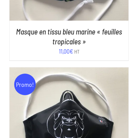
Masque en tissu bleu marine « feuilles
tropicales »
11,00
€
HT
Promo!
AJOUTER AU PANIER
/
DÉTAILS