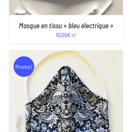
Masque en tissu « bleu électrique »
10,00
€
HT
Promo!
AJOUTER AU PANIER
/
DÉTAILS