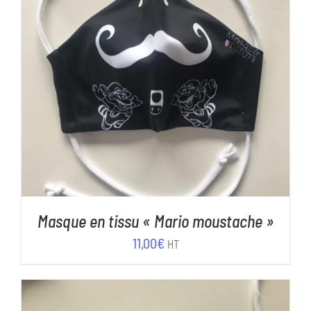
AJOUTER AU PANIER
/
DÉTAILS
Masque en tissu « Mario moustache »
11,00
€
HT