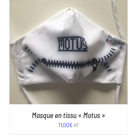
AJOUTER AU PANIER
/
DÉTAILS
Masque en tissu « Motus »
11,00
€
HT