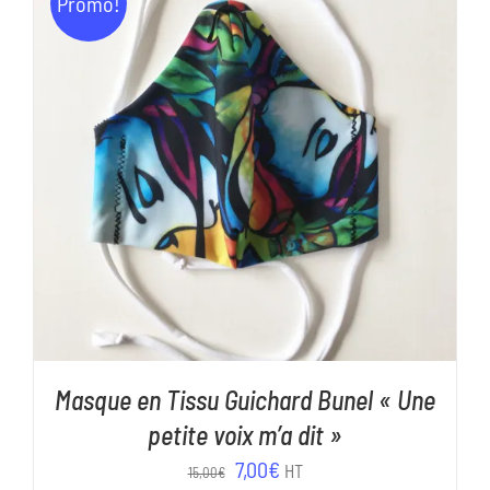
Promo!
15,00€.
7,00€.
AJOUTER AU PANIER
/
DÉTAILS
Masque en Tissu Guichard Bunel « Une
petite voix m’a dit »
Le
Le
7,00
€
HT
15,00
€