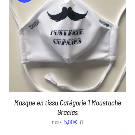
AJOUTER AU PANIER
/
DÉTAILS
Masque en tissu Catégorie 1 Moustache
Gracias
Le
Le
5,00
€
HT
11,00
€
prix
prix