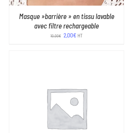
Masque »barrière » en tissu lavable
avec filtre rechargeable
Le
Le
2,00
€
HT
10,00
€
prix
prix
initial
actuel
était :
est :
10,00€.
2,00€.
AJOUTER AU PANIER
/
DÉTAILS