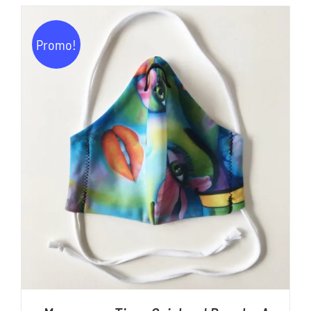
initial
actuel
était :
est :
Promo!
11,00€.
5,00€.
AJOUTER AU PANIER
/
DÉTAILS