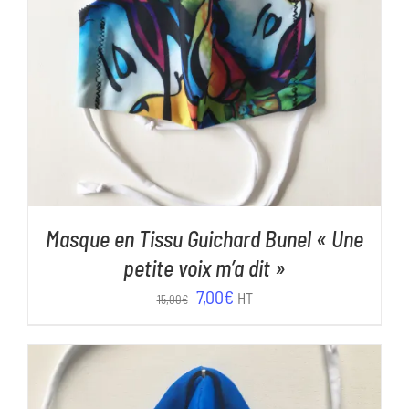
AJOUTER AU PANIER
/
DÉTAILS
Masque en Tissu Guichard Bunel « Une
petite voix m’a dit »
Le
Le
7,00
€
HT
15,00
€
prix
prix
initial
actuel
était :
est :
15,00€.
7,00€.