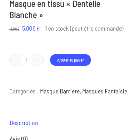
Masque en tissu « Dentelle
Blanche »
Le
Le
5,00
€
1 en stock (peut être commandé)
HT
11,00
€
prix
prix
initial
actuel
était :
est :
Ajouter au panier
quantité
11,00€.
5,00€.
de
Masque
Catégories :
Masque Barriere
,
Masques Fantaisie
en
tissu
"Dentelle
Blanche"
Description
Avis (0)