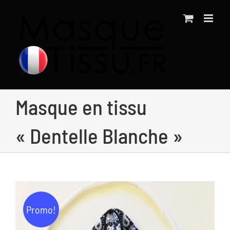
Passer
au
contenu
Masque en tissu
« Dentelle Blanche »
Promo!