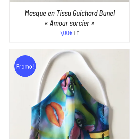
Masque en Tissu Guichard Bunel
« Amour sorcier »
7,00
€
HT
Promo!
AJOUTER AU PANIER
/
DÉTAILS