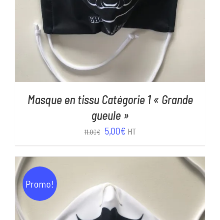
Masque en tissu Catégorie 1 « Grande
gueule »
Le
Le
5,00
€
HT
11,00
€
prix
prix
initial
actuel
était :
est :
Promo!
11,00€.
5,00€.