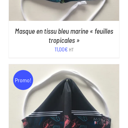
Masque en tissu bleu marine « feuilles
tropicales »
11,00
€
HT
Promo!
AJOUTER AU PANIER
/
DÉTAILS