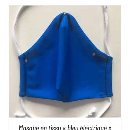
AJOUTER AU PANIER
/
DÉTAILS
Masque en tissu « bleu électrique »