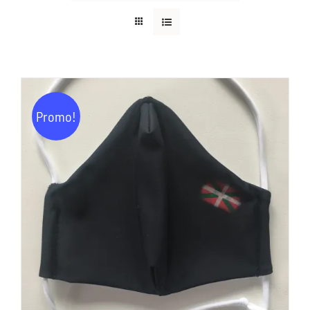
Promo!
AJOUTER AU PANIER
/
DÉTAILS