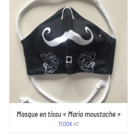
11,00€.
5,00€.
AJOUTER AU PANIER
/
DÉTAILS
Masque en tissu « Mario moustache »
11,00
€
HT