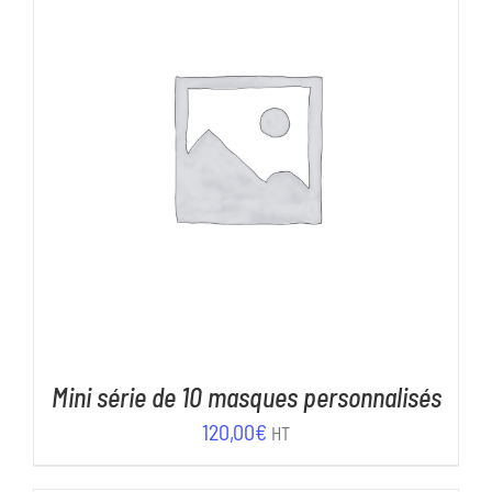
15,00€.
7,00€.
AJOUTER AU PANIER
/
DÉTAILS
Mini série de 10 masques personnalisés
120,00
€
HT