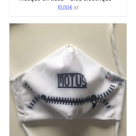
10,00
€
HT
AJOUTER AU PANIER
/
DÉTAILS