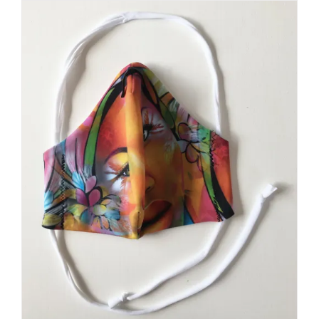
initial
actuel
était :
est :
15,00€.
7,00€.
AJOUTER AU PANIER
/
DÉTAILS