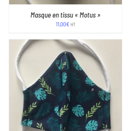
Masque en tissu « Motus »
11,00
€
HT
AJOUTER AU PANIER
/
DÉTAILS