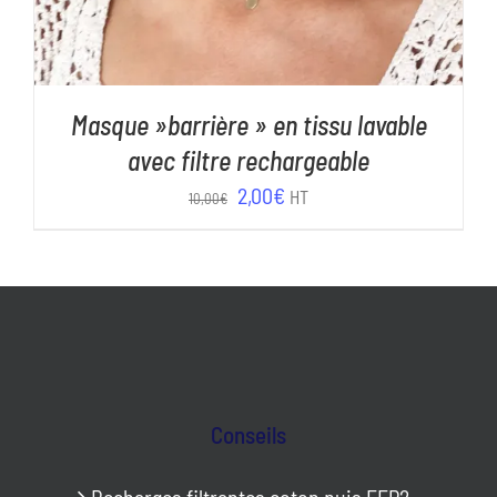
Masque »barrière » en tissu lavable
avec filtre rechargeable
Le
Le
2,00
€
HT
10,00
€
prix
prix
initial
actuel
était :
est :
10,00€.
2,00€.
Conseils
Recharges filtrantes coton puis FFP2