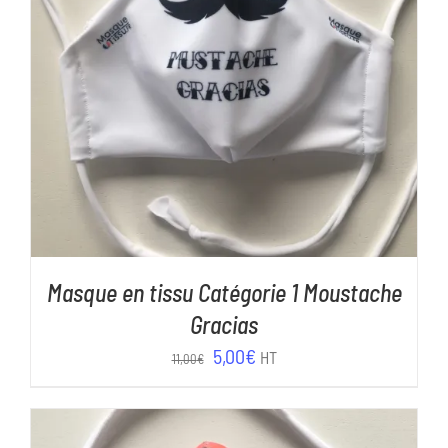
AJOUTER AU PANIER
/
DÉTAILS
Masque en tissu Catégorie 1 Moustache
Gracias
Le
Le
5,00
€
HT
11,00
€
prix
prix
initial
actuel
était :
est :