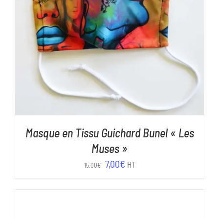
AJOUTER AU PANIER
/
DÉTAILS
Masque en Tissu Guichard Bunel « Les
Muses »
Le
Le
7,00
€
HT
15,00
€
prix
prix
initial
actuel
était :
est :