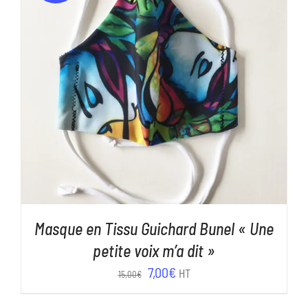
AJOUTER AU PANIER
/
DÉTAILS
Masque en Tissu Guichard Bunel « Une
petite voix m’a dit »
Le
Le
7,00
€
HT
15,00
€
prix
prix