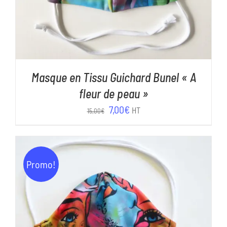
Masque en Tissu Guichard Bunel « A
fleur de peau »
Le
Le
7,00
€
HT
15,00
€
prix
prix
initial
actuel
était :
est :
Promo!
15,00€.
7,00€.