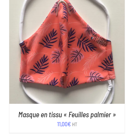
11,00€.
5,00€.
AJOUTER AU PANIER
/
DÉTAILS
Masque en tissu « Feuilles palmier »
11,00
€
HT