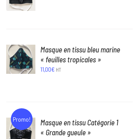
prix
prix
/
DÉTAILS
initial
actuel
était :
est :
11,00€.
5,00€.
AJOUTER
Masque en tissu bleu marine
AU
« feuilles tropicales »
PANIER
/
11,00
€
HT
DÉTAILS
AJOUTER
Promo!
Masque en tissu Catégorie 1
AU
« Grande gueule »
PANIER