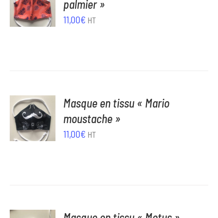
palmier »
PANIER
/
11,00
€
HT
DÉTAILS
AJOUTER
Masque en tissu « Mario
AU
moustache »
PANIER
/
11,00
€
HT
DÉTAILS
AJOUTER
Masque en tissu « Motus »