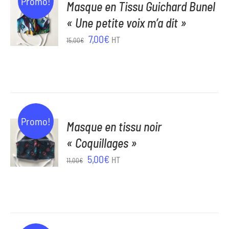
Promo!
Masque en Tissu Guichard Bunel
AU
« Une petite voix m’a dit »
PANIER
Le
Le
/
7,00
€
HT
15,00
€
DÉTAILS
prix
prix
initial
actuel
était :
est :
15,00€.
7,00€.
AJOUTER
Promo!
Masque en tissu noir
AU
« Coquillages »
PANIER
Le
Le
/
5,00
€
HT
11,00
€
DÉTAILS
prix
prix
initial
actuel
était :
est :
11,00€.
5,00€.