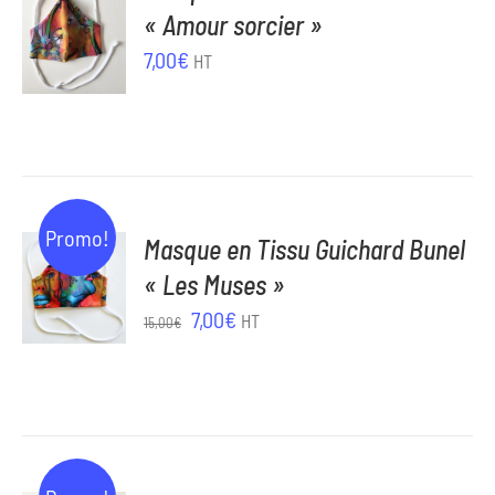
AU
« Amour sorcier »
PANIER
7,00
€
HT
/
DÉTAILS
AJOUTER
Promo!
Masque en Tissu Guichard Bunel
AU
« Les Muses »
PANIER
Le
Le
7,00
€
HT
/
15,00
€
prix
prix
DÉTAILS
initial
actuel
était :
est :
15,00€.
7,00€.
AJOUTER