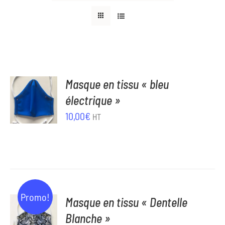
AJOUTER
Masque en tissu « bleu
AU
électrique »
PANIER
/
10,00
€
HT
DÉTAILS
AJOUTER
Promo!
Masque en tissu « Dentelle
AU
Blanche »
PANIER