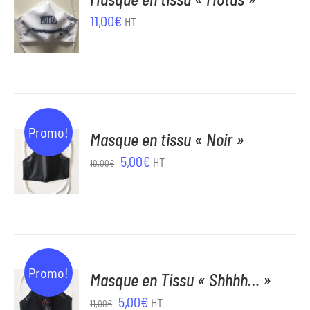
AU
11,00
€
HT
PANIER
/
DÉTAILS
AJOUTER
Promo!
Masque en tissu « Noir »
AU
Le
Le
5,00
€
HT
PANIER
10,00
€
prix
prix
/
DÉTAILS
initial
actuel
était :
est :
10,00€.
5,00€.
AJOUTER
Promo!
Masque en Tissu « Shhhh… »
AU
Le
Le
5,00
€
HT
PANIER
11,00
€