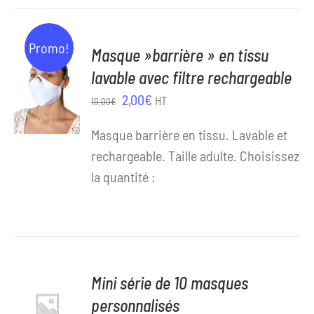
11,00€.
5,00€.
Promo!
Masque »barrière » en tissu
AJOUTER
AU
lavable avec filtre rechargeable
PANIER
Le
Le
2,00
€
HT
10,00
€
/
prix
prix
DÉTAILS
Masque barrière en tissu. Lavable et
initial
actuel
rechargeable. Taille adulte. Choisissez
était :
est :
la quantité :
10,00€.
2,00€.
AJOUTER
Mini série de 10 masques
AU
personnalisés
PANIER