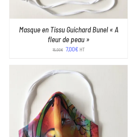
Masque en Tissu Guichard Bunel « A
fleur de peau »
Le
Le
7,00
€
HT
15,00
€
prix
prix
initial
actuel
était :
est :
15,00€.
7,00€.
AJOUTER AU PANIER
/
DÉTAILS