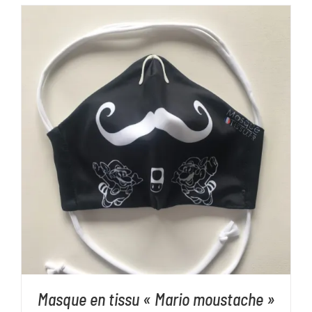
initial
actuel
était :
est :
15,00€.
7,00€.
AJOUTER AU PANIER
/
DÉTAILS
Masque en tissu « Mario moustache »