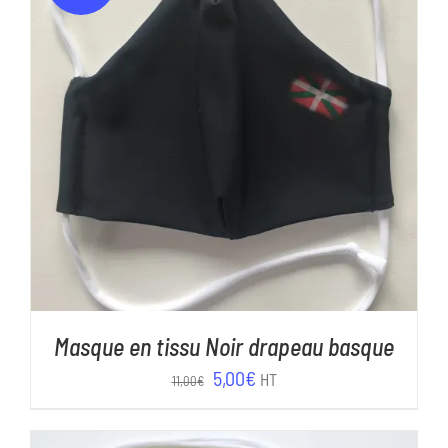
AJOUTER AU PANIER
/
DÉTAILS
Masque en tissu Noir drapeau basque
Le
Le
5,00
€
HT
11,00
€
prix
prix
initial
actuel