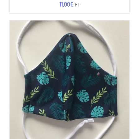
11,00
€
HT
AJOUTER AU PANIER
/
DÉTAILS