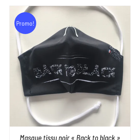
initial
actuel
était :
est :
Promo!
11,00€.
5,00€.
AJOUTER AU PANIER
/
DÉTAILS
Masque tissu noir « Back to black »