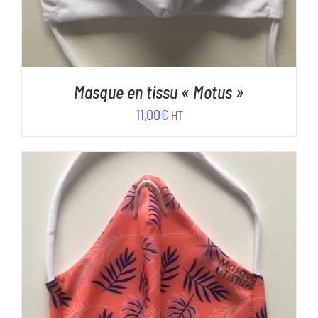
Masque en tissu « Motus »
11,00
€
HT
AJOUTER AU PANIER
/
DÉTAILS