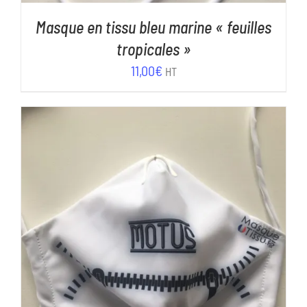
Masque en tissu bleu marine « feuilles
tropicales »
11,00
€
HT
AJOUTER AU PANIER
/
DÉTAILS