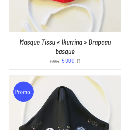
Masque Tissu « Ikurrina » Drapeau
basque
Le
Le
5,00
€
HT
11,00
€
prix
prix
initial
actuel
était :
est :
Promo!
11,00€.
5,00€.