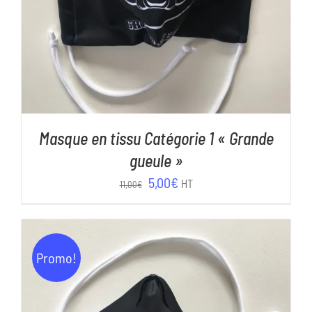
Masque en tissu Catégorie 1 « Grande
gueule »
Le
Le
5,00
€
HT
11,00
€
prix
prix
initial
actuel
était :
est :
Promo!
11,00€.
5,00€.