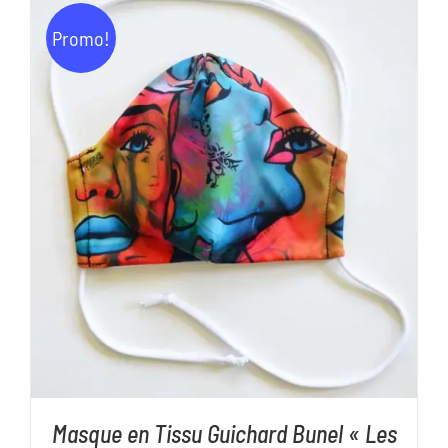
était :
est :
Promo!
11,00€.
5,00€.
AJOUTER AU PANIER
/
DÉTAILS
Masque en Tissu Guichard Bunel « Les