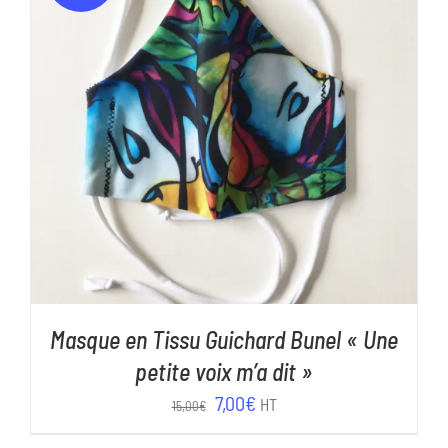
AJOUTER AU PANIER
/
DÉTAILS
Masque en Tissu Guichard Bunel « Une
petite voix m’a dit »
Le
Le
7,00
€
HT
15,00
€
prix
prix