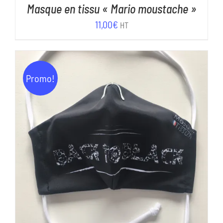
Masque en tissu « Mario moustache »
11,00
€
HT
Promo!
AJOUTER AU PANIER
/
DÉTAILS