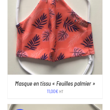
AJOUTER AU PANIER
/
DÉTAILS
Masque en tissu « Feuilles palmier »
11,00
€
HT