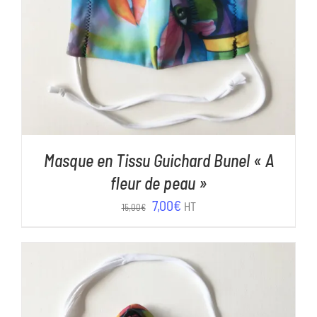
Masque en Tissu Guichard Bunel « A
fleur de peau »
Le
Le
7,00
€
HT
15,00
€
prix
prix
initial
actuel
était :
est :
15,00€.
7,00€.