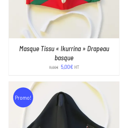
Masque Tissu « Ikurrina » Drapeau
basque
Le
Le
5,00
€
HT
11,00
€
prix
prix
initial
actuel
était :
est :
Promo!
11,00€.
5,00€.