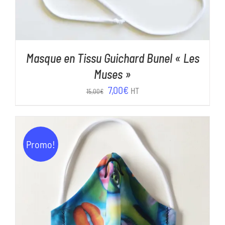
Masque en Tissu Guichard Bunel « Les
Muses »
Le
Le
7,00
€
HT
15,00
€
prix
prix
initial
actuel
était :
est :
Promo!
15,00€.
7,00€.
AJOUTER AU PANIER
/
DÉTAILS