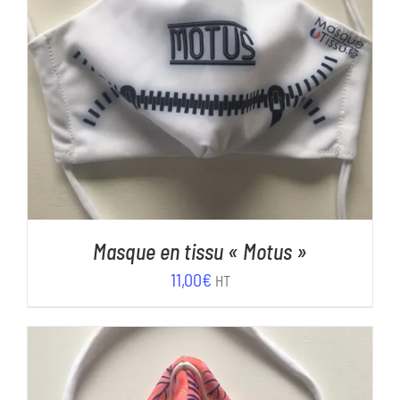
AJOUTER AU PANIER
/
DÉTAILS
Masque en tissu « Motus »
11,00
€
HT