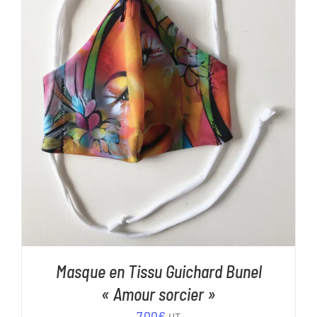
AJOUTER AU PANIER
/
DÉTAILS
Masque en Tissu Guichard Bunel
« Amour sorcier »
7,00
€
HT