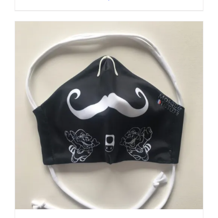
prix
prix
initial
actuel
était :
est :
11,00€.
5,00€.
AJOUTER AU PANIER
/
DÉTAILS