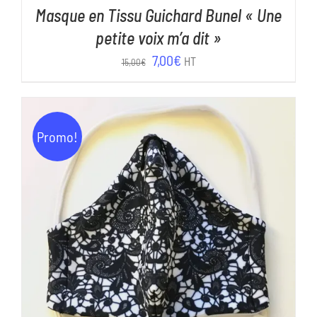
Masque en Tissu Guichard Bunel « Une
petite voix m’a dit »
Le
Le
7,00
€
HT
15,00
€
prix
prix
initial
actuel
était :
est :
Promo!
15,00€.
7,00€.
AJOUTER AU PANIER
/
DÉTAILS